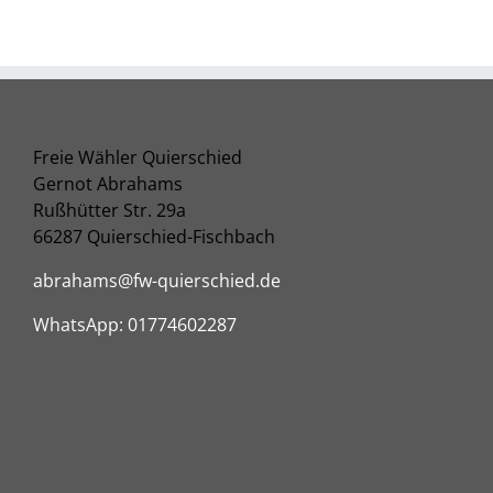
Freie Wähler Quierschied
Gernot Abrahams
Rußhütter Str. 29a
66287 Quierschied-Fischbach
abrahams@fw-quierschied.de
WhatsApp: 01774602287