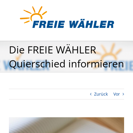
Zum
Inhalt
springen
Die FREIE WÄHLER
Quierschied informieren
Zurück
Vor
Zeige
grösseres
Bild