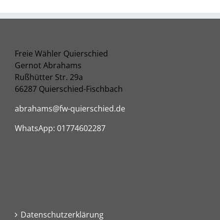
Freie Wähler Quierschied
Gernot Abrahams
Rußhütter Str. 29a
66287 Quierschied-Fischbach
abrahams@fw-quierschied.de
WhatsApp: 01774602287
Datenschutzerklärung