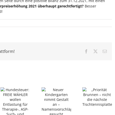
n Seite durch eine positive Bilanz zum 31.12.2021, mit einen
rpreiserhöhung 2021 überhaupt gerechtfertigt?
Besser
d!
attform!
Facebook
X
E-
Mail
:
FREIE
Neuer
„Priorität
WÄHLE
Kindergarten
Brunnen –
Quiersch
nimmt
nicht die
würdig
Gestalt an
nächste
langjähr
–
Tischtennisplatte“