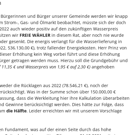
n
 die Bürgerinnen und Bürger unserer Gemeinde werden wir knapp
am Strom-, Gas- und Ölmarkt beobachtet, müsste sich der doch
2022 auch wieder positiv auf den zukünftigen Wasserpreis
sitzen wir
FREIE WÄHLER
in diesem Rat, aber noch nie wurde
er gesenkt. Die energis verlangt für die Wasserlieferung in
2, 536.130,00 €), trotz fallender Energiekosten. Herr Prinz von
dieser Erhöhung kein Weg vorbei führt und diese Erhöhung
Bürger getragen werden muss. Hierzu soll die Grundgebühr und
 11,35 € und Wasserpreis von 1,95 € auf 2,30 €)
angehoben
weder die Rücklagen aus 2022 (78.546,21 €), noch der
erücksichtigt. Was in der Summe schon über 150.000,00 €
assung, dass die Werkleitung hier ihre Kalkulation überarbeiten
 Gewinne berücksichtigt werden. Dies hätte zur Folge, dass
 um
die Hälfte
. Leider erreichten wir mit unserem Vorschlage
n Fundament, was auf der einen Seite durch das hohe