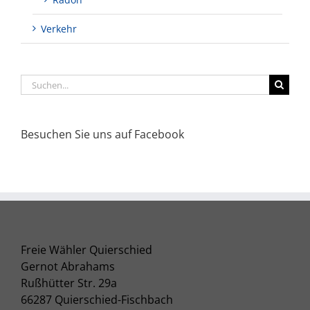
Verkehr
Suche
nach:
Besuchen Sie uns auf Facebook
Freie Wähler Quierschied
Gernot Abrahams
Rußhütter Str. 29a
66287 Quierschied-Fischbach