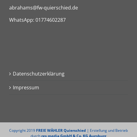
abrahams@fw-quierschied.de
WhatsApp: 01774602287
Datenschutzerklärung
Impressum
Copyright 2019
FREIE WÄHLER Quierschied
| Erstellung und Betrieb
durch
res media GmbH & Co. KG Augsburg