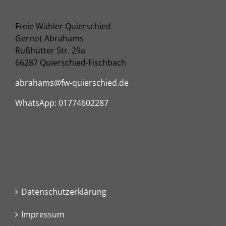
Freie Wähler Quierschied
Gernot Abrahams
Rußhütter Str. 29a
66287 Quierschied-Fischbach
abrahams@fw-quierschied.de
WhatsApp: 01774602287
Datenschutzerklärung
Impressum